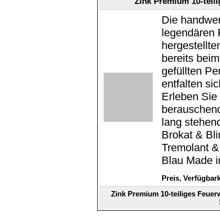
Zink Premium 10-teil
Die handwer
legendären 
hergestellte
bereits bei
gefüllten P
entfalten s
Erleben Sie 
berauschend
lang stehen
Brokat & Bli
Tremolant & 
Blau Made i
Preis, Verfügbar
Zink Premium 10-teiliges Feue