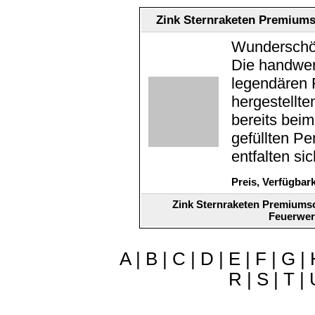
Zink Sternraketen Premiums
Wunderschön
Die handwer
legendären 
hergestellte
bereits bei
gefüllten P
entfalten s
Preis, Verfügbar
Zink Sternraketen Premiumso
Feuerwer
A
|
B
|
C
|
D
|
E
|
F
|
G
|
R
|
S
|
T
|