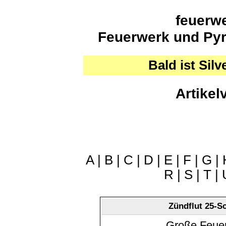
feuerwe
Feuerwerk und Pyro
Bald ist Silv
Artikel
A
|
B
|
C
|
D
|
E
|
F
|
G
|
R
|
S
|
T
|
Zündflut 25-S
Große Feuer