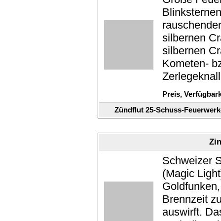
Blinksternen
rauschenden
silbernen C
silbernen Cr
Kometen- bz
Zerlegeknall
Preis, Verfügbar
Zündflut 25-Schuss-Feuerwerk
Zi
Schweizer S
(Magic Light
Goldfunken, 
Brennzeit zu
auswirft. D