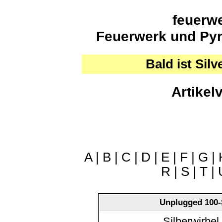
feuerwe
Feuerwerk und Pyro
Bald ist Silv
Artikel
A
|
B
|
C
|
D
|
E
|
F
|
G
|
R
|
S
|
T
|
Unplugged 100
Silberwirbel