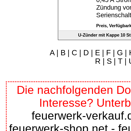
Zündung von
Serienschal
Preis, Verfügbar
U-Zünder mit Kappe 10 S
A
|
B
|
C
|
D
|
E
|
F
|
G
|
R
|
S
|
T
|
Die nachfolgenden Do
Interesse? Unterb
feuerwerk-verkauf.
feuerwerk-shop.net
-
fe