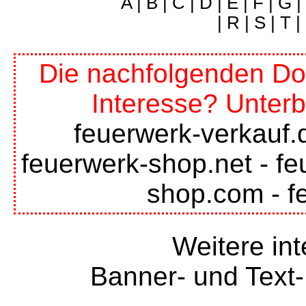
A
|
B
|
C
|
D
|
E
|
F
|
G
|
|
R
|
S
|
T
|
Die nachfolgenden Do
Interesse? Unterb
feuerwerk-verkauf.
feuerwerk-shop.net
-
fe
shop.com
-
f
Weitere int
Banner- und Text-