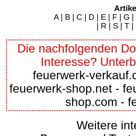
Artike
A
|
B
|
C
|
D
|
E
|
F
|
G
|
|
R
|
S
|
T
|
Die nachfolgenden Do
Interesse? Unterb
feuerwerk-verkauf.
feuerwerk-shop.net
-
fe
shop.com
-
f
Weitere int