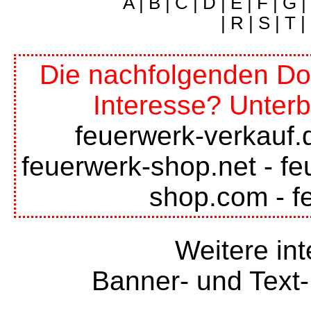
A
|
B
|
C
|
D
|
E
|
F
|
G
|
|
R
|
S
|
T
|
Die nachfolgenden Do
Interesse? Unterb
feuerwerk-verkauf.
feuerwerk-shop.net
-
fe
shop.com
-
f
Weitere int
Banner- und Text-